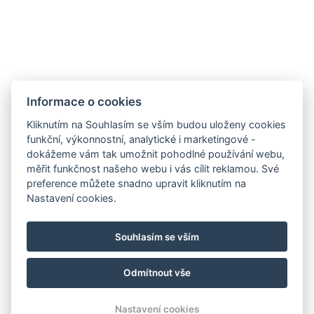
výhledem do okolí, pohodlnou postelí, minibarem, smart
televizorem a příslušenstvím pro přípravu kávy a čaje.
VYBAVENÍ POKOJE
Informace o cookies
REZERVOVAT NYNÍ
Kliknutím na Souhlasím se vším budou uloženy cookies
funkční, výkonnostní, analytické i marketingové -
dokážeme vám tak umožnit pohodlné používání webu,
ZPĚT NA POKOJE
měřit funkčnost našeho webu i vás cílit reklamou. Své
preference můžete snadno upravit kliknutím na
Nastavení cookies.
penzion@penzionfiesta.cz
Souhlasím se vším
+420 777 803 379
Mapa
Odmítnout vše
© Copyright 2026 | Všechna práva vyhrazena
Nastavení cookies