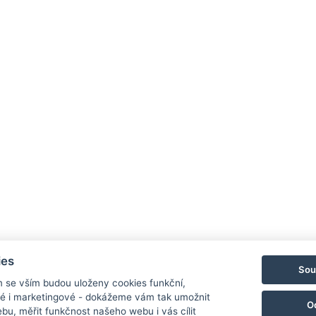
ies
Sou
m se vším budou uloženy cookies funkční,
ké i marketingové - dokážeme vám tak umožnit
O
379
Mapa
bu, měřit funkčnost našeho webu i vás cílit