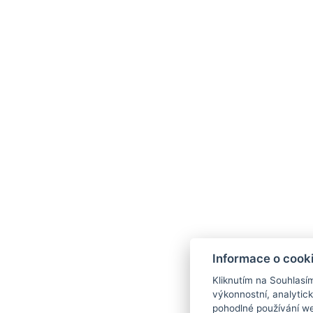
+
−
Informace o cook
Kliknutím na Souhlasí
výkonnostní, analytic
penzion@penzionfiesta.cz
+420 777 803 
pohodlné používání we