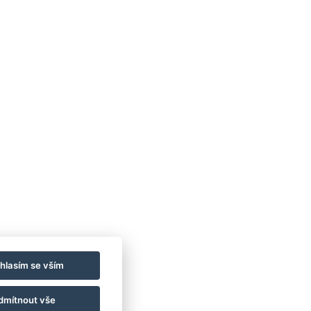
hlasím se vším
Leaflet
|
© Seznam.cz a.s. a další
dmítnout vše