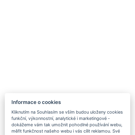
DVOULŮŽKOVÝ POKOJ COMFORT Č.2
Dvoulůžkový pokoj s pohodlnou postelí, lednicí, smart
televizorem a příslušenstvím pro přípravu kávy a čaje.
Tento pokoj disponuje 2 menšími okny orientovanými do
dvora.
VYBAVENÍ POKOJE
Informace o cookies
REZERVOVAT NYNÍ
Kliknutím na Souhlasím se vším budou uloženy cookies
funkční, výkonnostní, analytické i marketingové -
dokážeme vám tak umožnit pohodlné používání webu,
ZPĚT NA POKOJE
měřit funkčnost našeho webu i vás cílit reklamou. Své