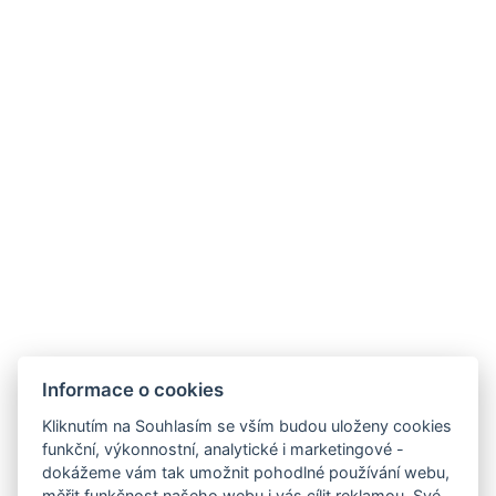
Ubytování
Služby
Galerie
Ceník
Ubytovací řád
Kontakty
Informace o cookies
Kliknutím na Souhlasím se vším budou uloženy cookies
Rezervace
funkční, výkonnostní, analytické i marketingové -
dokážeme vám tak umožnit pohodlné používání webu,
měřit funkčnost našeho webu i vás cílit reklamou. Své